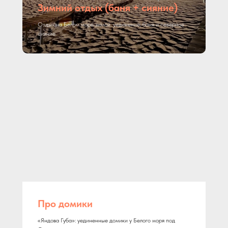
Зимний отдых (баня + сияние)
Отдых на Белом море зимой: уединение, баня и северное
сияние
Про домики
«Яндова Губа»: уединенные домики у Белого моря под