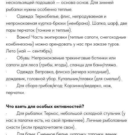
нескользящей подошвой — основа основ. Для зимней
рыбалки нужны особенно теплые.
· Одежда: Термобелье, флис, непродуваемая и
непромокаемая куртка-брюки (мембрана). Шапка, шарф, две
пары перчаток (тонкие и теплые).
· Важно! Часть экипировки (теплые сапоги, снегоходные
комбинезоны) можно арендовать у нас при заказе туров.
Лето (май — сентябрь):
· Обувь: Непромокаемые трекинговые ботинки или
сапоги для леса (грибы, ягоды), сланцы для бани/пляжа.
· Одежда: Ветровка, флиска (вечера холодные!),
дождевик, головной убор. Купальник/плавки (для смелых!).
· Для сбора грибов/ягод: Корзинка/ведерко, нож,
перчатки.
Что взять для особых активностей?
· Для рыбалки: Термос, небольшой складной стульчик (у
нас в палатке есть, но свой привычнее). Личные рыболовные
снасти (если предпочитаете свои).
· Для бани: Сменное белье, шапочку, тапочки, веник